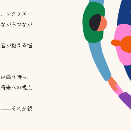
学、レクリエー
しながらつなが
護者が抱える悩
と戸惑う時も、
や将来への視点
む――それが親