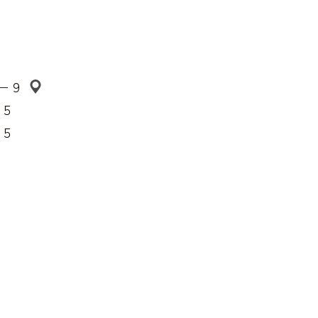
−９
７５
７５