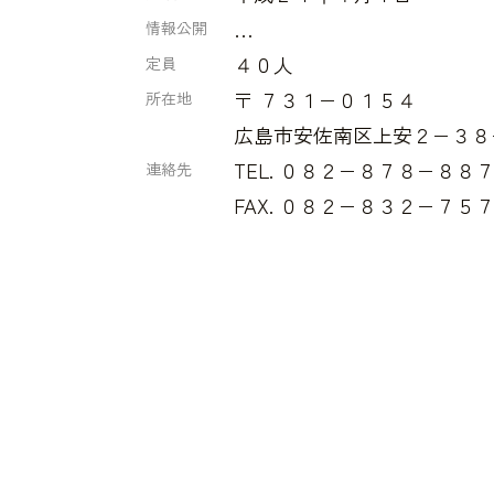
…
情報公開
４０人
定員
〒 ７３１−０１５４
所在地
広島市安佐南区上安２−３８
TEL. ０８２−８７８−８８
連絡先
FAX. ０８２−８３２−７５