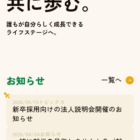
共
に
歩
む
。
誰
も
が
自
分
ら
し
く
成
長
で
き
る
ラ
イ
フ
ス
テ
ー
ジ
へ
。
お知らせ
一覧へ
2026/05/19
トピックス
新卒採用向けの法人説明会開催のお
知らせ
2026/08/04
お知らせ