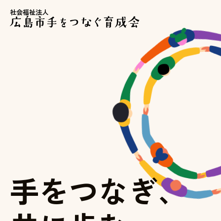
社会福祉法人
手
を
つ
な
ぎ
、