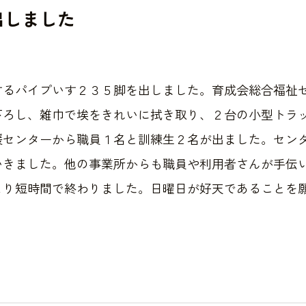
出しました
するパイプいす２３５脚を出しました。育成会総合福祉
下ろし、雑巾で埃をきれいに拭き取り、２台の小型トラ
援センターから職員１名と訓練生２名が出ました。セン
いきました。他の事業所からも職員や利用者さんが手伝
より短時間で終わりました。日曜日が好天であることを