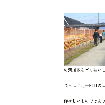
の河川敷をゴミ拾い
今日は２月一回目の
仰々しいものではあ